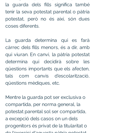
la guarda dels fills significa també 
tenir la seva potestat parental o pàtria 
potestat, però no és així, són dues 
coses diferents.
La guarda determina qui es farà 
càrrec dels fills menors, és a dir, amb 
qui viuran. En canvi, la pàtria potestat 
determina qui decidirà sobre les 
qüestions importants que els afecten, 
tals com canvis d'escolarització, 
qüestions mèdiques, etc.
Mentre la guarda pot ser exclusiva o 
compartida, per norma general, la 
potestat parental sol ser compartida, 
a excepció dels casos on un dels 
progenitors és privat de la titularitat o 
de l'exercici d'aquesta pàtria potestat.