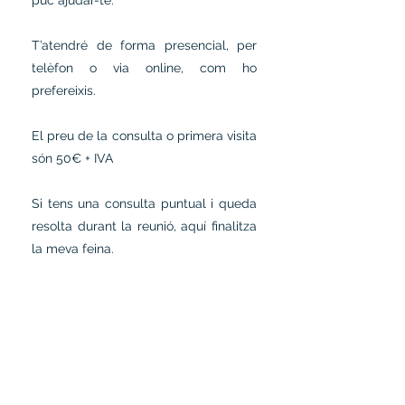
puc ajudar-te.
T’atendré de forma presencial, per
telèfon o via online, com ho
prefereixis.
El preu de la consulta o primera visita
són 50€ + IVA
Si tens una
consulta puntual i queda
resolta durant la reunió, aquí finalitza
la meva feina.
2
Elaboració pressupost